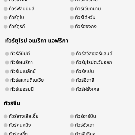
ทัวร์ฟิลิปปินส์
ทัวร์เวียดนาม
ทัวร์ดูไบ
ทัวร์ไต้หวัน
ทัวร์ตุรกี
ทัวร์ฮ่องกง
จองออนไลน์ 24 ชม.
ติดต่อง่ายบริการดี
ทัวร์ยุโรป อเมริกา แอฟริกา
ทัวร์อียิปต์
ทัวร์สวิสเซอร์แลนด์
ทัวร์อเมริกา
ทัวร์ยุโรปตะวันออก
ติดตามเพื่อรับโปรโมชั่น และสิทธิพิเศ
ทัวร์เบเนลักซ์
ทัวร์สเปน
ทัวร์สแกนดิเนเวีย
ทัวร์อิตาลี
ทัวร์เยอรมนี
ทัวร์ฝรั่งเศส
ทัวร์จีน
ทัวร์จางเจียเจี้ย
ทัวร์ฮาร์บิน
ทัวร์คุนหมิง
ทัวร์ซัวเถา
ทัวร์ฉงชิ่ง
ทัวร์ลี่เจียง