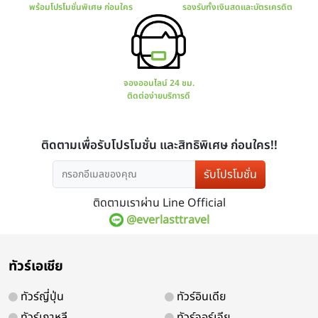
มีโปรแกรมทัวร์มากมาย
การันตร
ทั้งไทยและต่างประเทศ
มีใบ
รับโปรโมชั่น
ติดตามเราผ่าน Line Official
@everlasttravel
สอบถาม จองทัวร์
ช่องทางกา
ทัวร์เอเชีย
พร้อมโปรโมชั่นพิเศษ ก่อนใคร
รองรับทั้ง
ทัวร์ญี่ปุ่น
ทัวร์อินเดีย
ทัวร์เกาหลี
ทัวร์จอร์เจีย