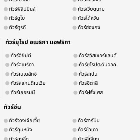
ทัวร์ฟิลิปปินส์
ทัวร์เวียดนาม
ทัวร์ดูไบ
ทัวร์ไต้หวัน
ทัวร์ตุรกี
ทัวร์ฮ่องกง
จองออนไลน์ 24 ชม.
ติดต่อง่ายบริการดี
ทัวร์ยุโรป อเมริกา แอฟริกา
ทัวร์อียิปต์
ทัวร์สวิสเซอร์แลนด์
ทัวร์อเมริกา
ทัวร์ยุโรปตะวันออก
ติดตามเพื่อรับโปรโมชั่น และสิทธิพิเศ
ทัวร์เบเนลักซ์
ทัวร์สเปน
ทัวร์สแกนดิเนเวีย
ทัวร์อิตาลี
ทัวร์เยอรมนี
ทัวร์ฝรั่งเศส
ทัวร์จีน
ทัวร์จางเจียเจี้ย
ทัวร์ฮาร์บิน
ทัวร์คุนหมิง
ทัวร์ซัวเถา
ทัวร์ฉงชิ่ง
ทัวร์ลี่เจียง