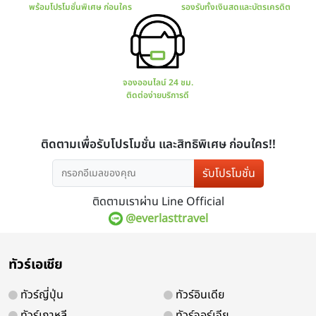
มีโปรแกรมทัวร์มากมาย
การันตร
ทั้งไทยและต่างประเทศ
มีใบ
รับโปรโมชั่น
ติดตามเราผ่าน Line Official
@everlasttravel
สอบถาม จองทัวร์
ช่องทางกา
ทัวร์เอเชีย
พร้อมโปรโมชั่นพิเศษ ก่อนใคร
รองรับทั้ง
ทัวร์ญี่ปุ่น
ทัวร์อินเดีย
ทัวร์เกาหลี
ทัวร์จอร์เจีย