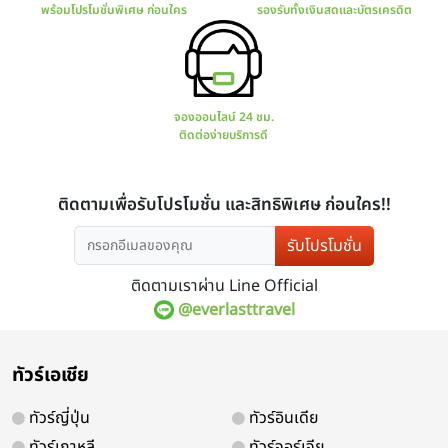
มีโปรแกรมทัวร์มากมาย
การันตร
ทั้งไทยและต่างประเทศ
มีใบ
รับโปรโมชั่น
ติดตามเราผ่าน Line Official
@everlasttravel
สอบถาม จองทัวร์
ช่องทางกา
ทัวร์เอเชีย
พร้อมโปรโมชั่นพิเศษ ก่อนใคร
รองรับทั้ง
ทัวร์ญี่ปุ่น
ทัวร์อินเดีย
ทัวร์เกาหลี
ทัวร์จอร์เจีย