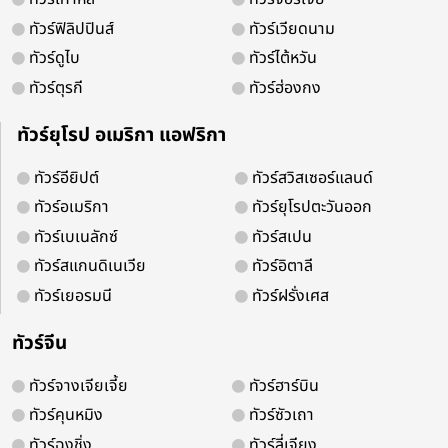
ทัวร์ฟิลิปปินส์
ทัวร์เวียดนาม
ทัวร์ดูไบ
ทัวร์ไต้หวัน
ทัวร์ตุรกี
ทัวร์ฮ่องกง
จองออนไลน์ 24 ชม.
ติดต่อง่ายบริการดี
ทัวร์ยุโรป อเมริกา แอฟริกา
ทัวร์อียิปต์
ทัวร์สวิสเซอร์แลนด์
ทัวร์อเมริกา
ทัวร์ยุโรปตะวันออก
ติดตามเพื่อรับโปรโมชั่น และสิทธิพิเศ
ทัวร์เบเนลักซ์
ทัวร์สเปน
ทัวร์สแกนดิเนเวีย
ทัวร์อิตาลี
ทัวร์เยอรมนี
ทัวร์ฝรั่งเศส
ทัวร์จีน
ทัวร์จางเจียเจี้ย
ทัวร์ฮาร์บิน
ทัวร์คุนหมิง
ทัวร์ซัวเถา
ทัวร์ฉงชิ่ง
ทัวร์ลี่เจียง