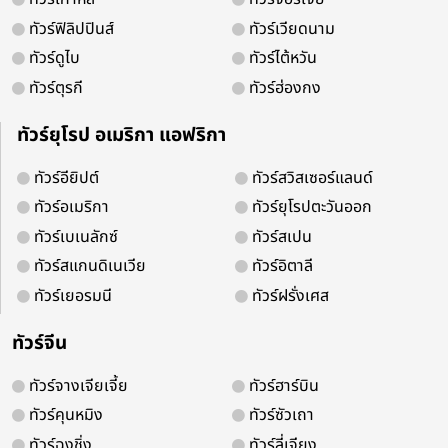
ทัวร์ฟิลิปปินส์
ทัวร์เวียดนาม
ทัวร์ดูไบ
ทัวร์ไต้หวัน
ทัวร์ตุรกี
ทัวร์ฮ่องกง
จองออนไลน์ 24 ชม.
ติดต่อง่ายบริการดี
ทัวร์ยุโรป อเมริกา แอฟริกา
ทัวร์อียิปต์
ทัวร์สวิสเซอร์แลนด์
ทัวร์อเมริกา
ทัวร์ยุโรปตะวันออก
ติดตามเพื่อรับโปรโมชั่น และสิทธิพิเศ
ทัวร์เบเนลักซ์
ทัวร์สเปน
ทัวร์สแกนดิเนเวีย
ทัวร์อิตาลี
ทัวร์เยอรมนี
ทัวร์ฝรั่งเศส
ทัวร์จีน
ทัวร์จางเจียเจี้ย
ทัวร์ฮาร์บิน
ทัวร์คุนหมิง
ทัวร์ซัวเถา
ทัวร์ฉงชิ่ง
ทัวร์ลี่เจียง