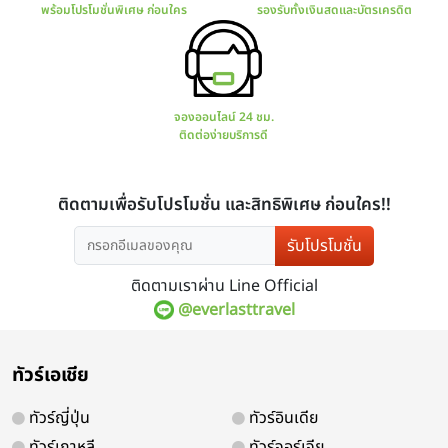
มีโปรแกรมทัวร์มากมาย
การันตร
ทั้งไทยและต่างประเทศ
มีใบ
รับโปรโมชั่น
ติดตามเราผ่าน Line Official
@everlasttravel
สอบถาม จองทัวร์
ช่องทางกา
ทัวร์เอเชีย
พร้อมโปรโมชั่นพิเศษ ก่อนใคร
รองรับทั้ง
ทัวร์ญี่ปุ่น
ทัวร์อินเดีย
ทัวร์เกาหลี
ทัวร์จอร์เจีย