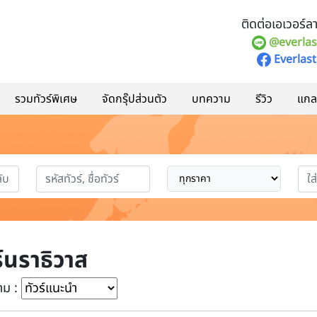
ติดต่อเอเวอร์ลาส
@everlas
Everlast
รวมทัวร์พิเศษ
จัดกรุ๊ปส่วนตัว
บทความ
รีวิว
แกลอ
ร์นราธิวาส
าม :