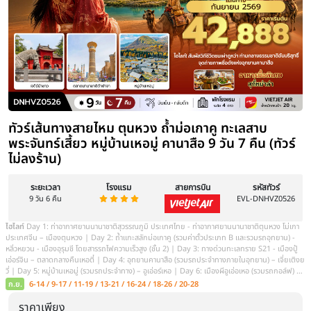
ทัวร์ซินเจียงเหนือ ใบไม้เปลี่ยนสี อูลูมู่ฉี
วัน 6 คืน โดย สายการบิน ไชน่า อีสเทิร์น/
ไลน์
ระยะเวลา
โรงแรม
สายการบิน
8 วัน 6 คืน
ไฮไลท์
เก็บไฮไลท์ธรรมชาติแดนคานาสือ ครบถ้วน: ชมทิวทัศน์ที่ศาลาชมปลา,
มังกร, อ่าวเทพเทวดา, และเดินเล่นริมทะเลสาบคานาสือชมป่าไทก้า สัมผัสวิ
บ้านชนเผ่าถู่วา พร้อมชิมขนมพื้นเมืองและชมการแสดงดนตรี หมู่บ้านนิทานเ
ชมป่าต้นเบิร์ช และเดินขึ้นจุดชมวิวฮาเติง เพื่อชมทัศนียภาพมุมสูงแบบ
ก.ย.
22-29
ราคาเพียง