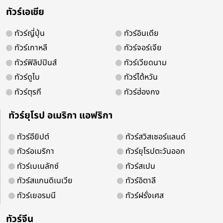
ทัวร์เอเชีย
ทัวร์ซินเจียงกลาง อี้หนิง ชมดอกไม้ป่าบาน
ทัวร์ญี่ปุ่น
ทัวร์อินเดีย
หญ้านาราถี อุทยานดอกไม้เทียนซาน ทะเลส
ทัวร์เกาหลี
ทัวร์จอร์เจีย
หญ้าคาลาจุ้น แกรนด์แคนยอนคั่วเคซู ตล
ทัวร์ฟิลิปปินส์
ทัวร์เวียดนาม
มูฉี นั่งรถไฟความเร็วสูง 8 วัน 6 คืน ก
ทัวร์ดูไบ
ทัวร์ไต้หวัน
ดาวทุกคืน (ทัวร์ไม่ลงร้านช้อป)
ทัวร์ตุรกี
ทัวร์ฮ่องกง
ทัวร์ยุโรป อเมริกา แอฟริกา
ระยะเวลา
โรงแรม
สายการบิน
8 วัน 6 คืน
ทัวร์อียิปต์
ทัวร์สวิสเซอร์แลนด์
ทัวร์อเมริกา
ทัวร์ยุโรปตะวันออก
ไฮไลท์
สนามบินสุวรรณภูมิ – เมืองลั่วหยาง - เมืองอูรูมูฉี - เมืองอูรูมูฉ
ทัวร์เบเนลักซ์
ทัวร์สเปน
ยอนขุยถุน – ถนน Duku Highway ป้ายหลักกิโลเมตรที่ศูนย์ – เมืองจิง
ทัวร์สแกนดิเนเวีย
ทัวร์อิตาลี
ทะเลสาบไซลี่มู่ (รวมรถอุทยาน) – สะพาน The Guozigou Bridge – เมือ
ทัวร์เยอรมนี
ทัวร์ฝรั่งเศส
ยอนคั่วเคซู – แม่น้ำคูเนส - ทุ่งหญ้าคาลาจุ้น – เมืองซินหยวน - ทุ่งหญ้าน
ดอกไม้ป่าบาน - นั่งกระเช้า (เที่ยวในอุทยานทั้งวัน) - เมืองนาราถี - เมือ
ทัวร์จีน
ซาน - ทุ่งดอกลาเวนเดอร์ – ประตู SILK ROAD
ส.ค.
11-18 / 25-1