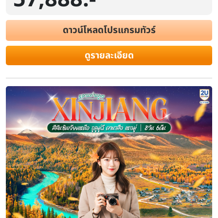
ดาวน์โหลดโปรแกรมทัวร์
ดูรายละเอียด
ทัวร์ซินเจียงเหนือ ฤดูใบไม้ร่วง อลังกา
หมู่บ้านนิทานเหอมู่ เมืองปีศาจอูเหอ ธารน
คืน (ทัวร์ไม่ลงร้านช้อป)
ระยะเวลา
โรงแรม
สายการบิน
8 วัน 7 คืน
ไฮไลท์
เจาะลึกคานาสือ 2 วัน เที่ยวชมอุทยานคานาสือแบบเต็มอิ่มถึง 2 คร
ไฮไลท์ธรรมชาติครบถ้วน: ชมทิวทัศน์ที่ศาลาชมปลา, อ่าวเสี้ยวจันทรา, อ่า
และเดินเล่นริมทะเลสาบคานาสือชมป่าไทก้า สัมผัสวิถีชีวิตชนถิ่น: แวะเยี่
ขนมพื้นเมืองและชมการแสดงดนตรี หมู่บ้านนิทานเหอมู่: เยือนหมู่บ้านเหอมู
จุดชมวิวฮาเติง เพื่อชมทัศนียภาพมุมสูงแบบพาโนรามา ประติมากรรมธรรมช
เมืองปีศาจอูเหอ และชมความยิ่งใ
ส.ค.
19-26