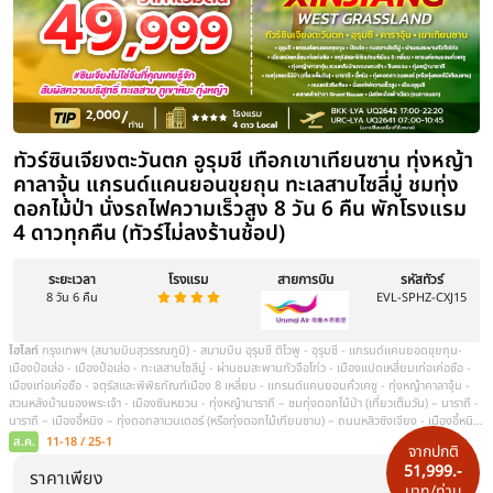
ทัวร์ซินเจียงเหนือ อูลู่มู่ฉี สวรรค์ใบไม้เ
นาสือแดนฝัน มหัศจรรย์หมู่บ้านเหอมู่ เ
อัศจรรย์ภูผาหิน ทะเลสาบวงพระจันทร์ 8 
โรงแรม 4 ดาว) โดยการบิน ไชน่า เซาเทิ
ระยะเวลา
โรงแรม
สายการบิน
8 วัน 7 คืน
ไฮไลท์
กรุงเทพฯ(สนามบินสุวรรณภูมิ) - กวางเจา (สนามบินไป๋หยุน) – อูลู่มู่ฉี (สนามบินเทียนซาน) -
เขาเทียนซาน + ทะเลสาบเทียนฉือ - ผ่านชมทะเลทรายกู่เอ๋อปานถง - ฝูห
โคโคสุริ– อุทยานธรณีเคอเคอทัวไห่ - หุบเขาเออร์ทีช - เขาเสินจง - เบอร์จิ้
- ศาลาชมปลา - บ้านชาวเผ่าตูวา - ทะเลสาบเทวดา – ทะเลสาบวงพระจันทร
-หมู่บ้านเหอมู่ - จุดชมวิวฮาเติน - เบอร์จิ้น - ธารน้ำห้าสี -เมืองปีศาจอูเหอ – ผ่านชมบ่อน้ำมันร้อยลี้ – ขุย
ถุน อูลูมู่ฉี – สวนนิเวศ
ก.ย.
2-9 / 3-10 / 6-13 / 8-15 / 9-16 / 13-20 / 14-21 / 15-22
จากปกติ
51,999.-
ราคาเพียง
บาท/ท่าน