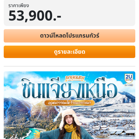
ราคาเพียง
53,900.-
ทัวร์เส้นทางสายไหม ตุนหวง ถ้ำม่อเกาค
พระจันทร์เสี้ยว หมู่บ้านเหอมู่ คานาสือ 9 
ดาวน์โหลดโปรแกรมทัวร์
ไม่ลงร้าน)
ดูรายละเอียด
ระยะเวลา
โรงแรม
สายการบิน
9 วัน 6 คืน
ไฮไลท์
Day 1: ท่าอากาศยานนานาชาติสุวรรณภูมิ ประเทศไทย - ท่าอากา
ประเทศจีน – เมืองตุนหวง | Day 2: ถ้ำแกะสลักม่อเกาคู (รวมค่าตั๋วปร
หลิ่วหยวน - เมืองอุรุมชี โดยสารรถไฟความเร็วสูง (ชั้น 2) | Day 3: ทาง
เอ่อร์จิน – ตลาดกลางคืนเหอตี๋ | Day 4: อุทยานคานาสือ (รวมรถประจำท
วี่ | Day 5: หมู่บ้านเหอมู่ (รวมรถประจำทาง) – อูเอ่อร์เหอ | Day 6: เมื
เมืองอุรุมชี – ตลาดต้าปาจา | Day 7: อุรุมช
ก.ย.
6-14 / 9-17 / 11-19 / 13-21 / 16-24 / 18-26 / 20-28