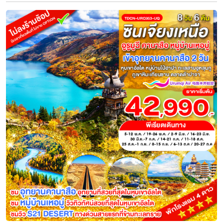
ทัวร์ซินเจียงเหนือ อูรุมฉี สวรรค์ใบไม้เ
นาสือ ทะเลสาบมังกรหลับ หมู่บ้านเหอมู่ 
โรงแรมหรู 4 ดาว (ทัวร์ไม่ลงร้าน)
ระยะเวลา
โรงแรม
สายการบิน
8 วัน 7 คืน
ไฮไลท์
สนามบินสุวรรณภูมิ • สนามบินกวางโจวไป่หยุน • สนามบินอูรุมฉีวัวเ
อูรุมฉี • อุทยานธรณีค็อกโตเคย์ • เมืองฝูหยุน - อุทยานเขอเขอทัวไห่ • ธารน้ำ
เมืองเป่ยถุย • อุทยานคานาสือ • ทะเลสาบมังกรหลับ • โค้งวงพระจันทร์ • ทะเลสาบเทวดา • จุดชมวิวคา
นาสือ • ศาลาชมปลา • ล่องเรือทะเลสาบ • เมืองเจียเติงยี่ - หมู่บ้านเหอมู่ • 
• เมืองปู้เอ่อร์จิ้น - แพะเมืองผี • เมืองเคอลามาอี้ • บ่อน้ำมันสีดำ - ขุย
ตลา
ก.ย.
12-19 / 26-3
ต.ค.
15-22 / 17-24 / 22-29 / 24-31