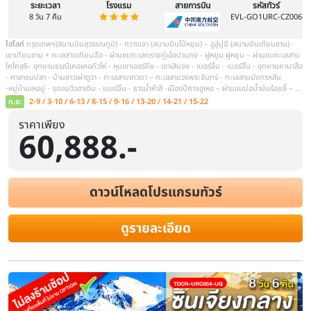
ทัวร์ซินเจียงเหนือ ฤดูหนาว อูลูมู่ฉี อุ
ปีศาจอูเหอ เหอมู่ 8 วัน 7 คืน พักกระท่
อมู่ 1 คืน
ระยะเวลา
โรงแรม
สายการบิน
8 วัน 7 คืน
ราคาเพียง
60,888.-
ไฮไลท์
หนาวนี้เตรียมเสื้อโค้ทตัวเก่งให้พร้อม แล้วออกไปลุยดินแดนสวรรค์
เหนือ" | สัมผัสความสงบและทิวทัศน์อลังการที่ 1 ปีมีให้ชมแค่ช่วงนี้เท่านั
แบบเอ็กซ์คลูซีฟ: | อุทยานคานาสือ : ทะลวงความหนาวสู่ทะเลสาบน้ำแข
ดาวน์โหลดโปรแกรมทัวร์
ทุกพิกัด ทั้งศาลาชมปลา, อ่าวเสี้ยวจันทรา, อ่าวซ่อนมังกร และอ่าวเทพเทวด
เต็ม! พาคุณไป นอนพักค้างคืนในกระท่อมไม้ภายในหมู่บ้านเหอมู่ | ตื่นเช้า
จุดชมวิวหมู่บ้านที่ถูกหิ
ดูรายละเอียด
ต.ค.
16-23 / 23-30
พ.ย.
14-21 / 28-5
ดูช่วงเวลาเพิ่มเติม