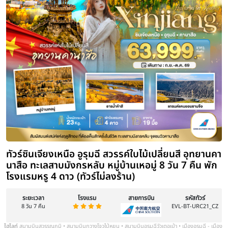
ทัวร์ซินเจียงเหนือ อุทยานเซี่ยถ่า ทะเลสาบ
หญ้าคาลาจุ้น 9 วัน 8 คืน พักโรงแรม 4
ระยะเวลา
โรงแรม
สายการบิน
9 วัน 8 คืน
ไฮไลท์
ทางหลวงตู้คู่ หนึ่งในถนนที่งดงามที่สุดของจีน | ทะเลสาบไซ่หลี่ม
ที่มองทะลุได้ลึกถึง 12 เมตร | อุทยานเซี่ยถ่า : หุบเขาที่เปรียบเสมือ
ย้อนรอยเส้นทางสายไหมโบราณที่พระถังซำจั๋งเคยใช้เดินทาง | ชมความยิ่ง
เท่อ | ทุ่งหญ้าคาลาจุ้น ทุ่งหญ้าสามมิติระดับมรดกโลกทางธรรมชาติ | ชม
หูลูกตาตัดกับฉากหลังของเทือกเขาเทียนซานที่ปกคลุมด้วยหิมะ | แกรนด
เร้นลับแห่งตู้คู่ ตื่นตากับ
ส.ค.
26-3
ก.ย.
2-10 / 13-21