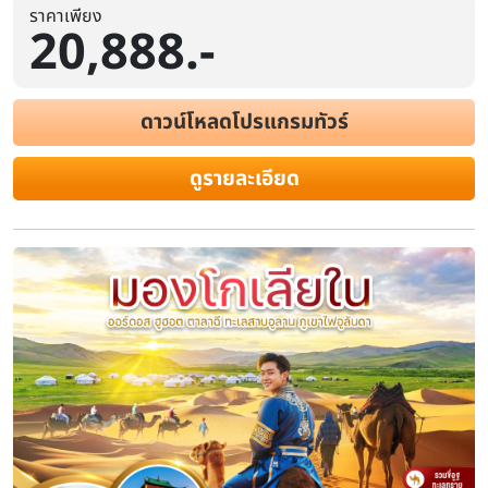
ราคาเพียง
20,888.-
ดาวน์โหลดโปรแกรมทัวร์
บินตรงเออร์ดอส มองโกเลียใน 2569 ขี
ทุ่งหญ้าเออร์ดอส สุสานเจงกิสข่าน แ
ดูรายละเอียด
แม่น้ำเหลือง 5 วัน 4 คืน (สวมชุดมองโ
งานเลี้ยงรอบกองไฟ)
ระยะเวลา
โรงแรม
สายการบิน
5 วัน 4 คืน
ไฮไลท์
กรุงเทพ(สนามบินสุวรรณภูมิ) – เออร์ดอส(สนามบินเออร์ดอสเออร์
22.00) – เออร์ดอส – แกรนด์แคนยอนแม่น้ำเหลือง (รวมรถอุทยาน) - ศู
ทุ่งหญ้าเออร์ดอส - กิจกรรมแบบชาวมองโกล (สวมชุดมองโกล - กิจกรร
OPTIONAL TOUR : เทศกาลนาดัม - ชมพระอาทิตย์ขึ้น ณ ทุ่งหญ้าเออร์