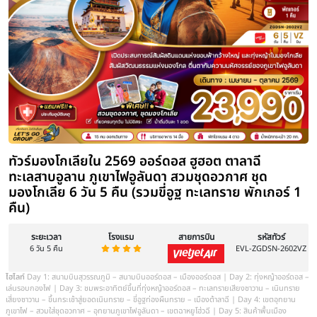
(รวมกระเช้า + ผ้าหุ้มรองเท้า) - ขี่อูฐชมทะเลทราย – งานจิตกรรมทราย – 
เงิน OPTIONAL TOUR : เกาะเยว่ซา (เกาะทรายหฤหรรษ์) - สุสานเจงกิส
ส.ค.
19-23
ก.ย.
2-6 / 16-20
ดูช่วงเวลาเพิ่มเติม