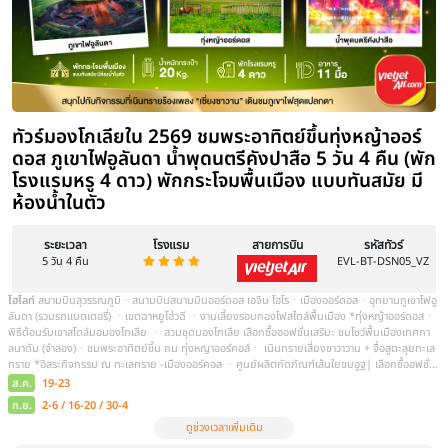
ระยะเวลา
โรงแรม
สายการบิน
5 วัน 4 คืน
ไฮไลท์
ท่าอากาศยานนานาชาติสุวรรณภูมิ - สนามบินนานาชาติออร์โดส เอจิน 
ที่พัก • ออร์ดอส - หุบเขาแม่น้ำหวงเหอ(รวมรถกอล์ฟ) -ออร์ดอส • ออร์ด
(รวมกระเช้า+ขี่อูฐ) – ตาลาเต่อฉีOPTION: เกาะเยว่ชา • ตาลาเต่อฉี -พิพ
ออร์ดอส +สวมชุดมองโกลถ่ายรูป - ร่วมงานเลี้ยงรอบกองไฟOPTION: 
หญ้าออร์ดอส +อิสระชมพระอาทิตย์ขึ้นที่ทุ่งหญ้า กลับมาพร้อมชิมอาหาร
แหล่งวัฒนธรรมมองโกลหยวนหลิว – วัดพระโพธิ์สัตว์อุลาน
ส.ค.
19-23
ก.ย.
2-6 / 16-20 / 30-4
ดูช่วงเวลาเพิ่มเติม