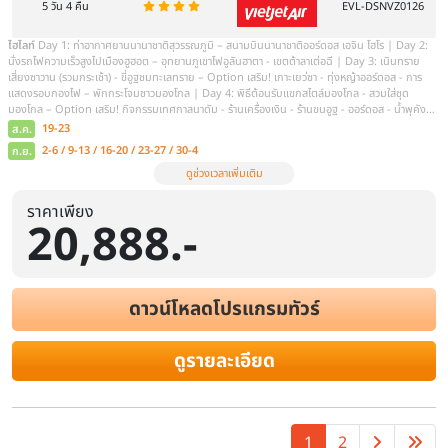
ระยะเวลา
โรงแรม
สายการบิน
6 วัน 5 คืน
ไฮไลท์
สนามบินสุวรรณภูมิㆍสนามบินสนามบินออร์ดอส เอจิน โฮโรㆍเมื
ลันดา (รวมรถแบตเตอรี่) ㆍ เขตฉาหยูโฮ่วฉี ㆍงานเลี้ยงรอบกองไฟสไตล
ต้าเจาㆍถนนคนเดินไซ่ซาง ㆍ เมืองต้าลาฉีㆍเมืองต้าลาฉี ㆍศูนย์ผลิตภั
เสี่ยงซาวามㆍขี่อูฐตะลุยทะเลทราย ㆍอิสระกิจกรรม ณ ทะเลทราย| เลือกซื
*ทุ่งหญ้าออร์ดอส ㆍพิธีต้อนรับแขทสไตล์มองโกเลีย ㆍสวมชุดมองโกเ
ราคาเพียง
ผลิตภัณฑ์เครื่องเงิน| เลือกซื้ออฟชั่นเสริมะ ชมโชว์พื้นเมืองเทศกาลนาดั
20,888.-
ส.ค.
9-14 / 14-19 / 23-28 / 28-2
ก.ย.
6-11 / 11-16 / 20-25 / 25-30
ดูช่วงเวลาเพิ่มเติม
ดาวน์โหลดโปรแกรมทัวร์
ดูรายละเอียด
1
2