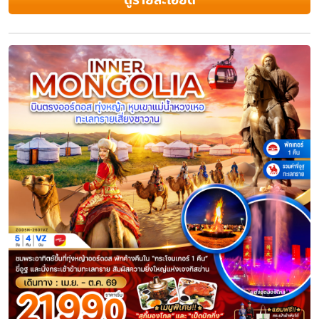
ดูรายละเอียด
ไฮไลท์
ท่าอากาศยานนานาชาติสุวรรณภูมิ - สนามบินนานาชาติออร์โดส เอจิน 
ที่พัก • ออร์ดอส - ทุ่งหญ้าออร์ดอส – พิธีต้อนรับแขกสไตล์มองโกล+รวม
รูปOPTION: การแสดงเทศกาลนาดัม • ทุ่งหญ้าออร์ดอส +อิสระชมพระอาทิต
พร้อมชิมอาหารเช้าแบบมองโกล –ทะเลทรายเสี่ยงซาวาน (รวมกระเช้า+ขี่อ
เกาะเยว่ชา • เมืองต้าลาฉี – ฮูฮอต – สุสานวังเจ้าจุน – วัดต้าเจา – ถนนคน
ฉาหยูโฮ่วฉี – อุทยานภูเขาไฟอูลันฮาตา+รวมใส่ชุดอวกาศถ่า
ส.ค.
9-14 / 14-19 / 23-28 / 28-2
ก.ย.
6-11 / 11-16 / 20-25 / 25-30
ดูช่วงเวลาเพิ่มเติม