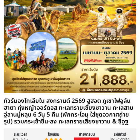
ทัวร์มองโกเลียใน 2569 ออร์ดอส ฮูฮอต
ทะเลสาบอูลาน ภูเขาไฟอูลันดา สวมชุดอ
มองโกเลีย 6 วัน 5 คืน (รวมขี่อูฐ ทะเล
คืน)
ระยะเวลา
โรงแรม
สายการบิน
6 วัน 5 คืน
ไฮไลท์
Day 1: สนามบินสุวรรณภูมิ – สนามบินออร์ดอส – เมืองออร์ดอส 