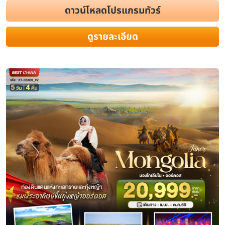
ดาวน์โหลดโปรแกรมทัวร์
ดูรายละเอียด
ทัวร์มองโกเลียใน 2569 ออร์ดอสร์ หุบ
ทุ่งหญ้าออร์ดอสร์ ทะเลทรายเสี่ยงซาวาน
พักกระโจม (รวมกระเช้าขึ้น-ลง ทะเลทร
ขี่อูฐ) บินตรงออร์ดอสร์