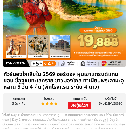
ทัวร์มองโกเลียใน 2569 ชมพระอาทิตย์ขึ
ดอส ภูเขาไฟอูลันดา น้ำพุดนตรีคังปาสือ 
โรงแรมหรู 4 ดาว) พักกระโจมพื้นเมือง
ห้องน้ำในตัว
ระยะเวลา
โรงแรม
สายการบิน
5 วัน 4 คืน
ไฮไลท์
สนามบินสุวรรณภูมิㆍสนามบินสนามบินออร์ดอส เอจิน โฮโรㆍเมื
ลันดา (รวมรถแบตเตอรี่) ㆍเขตฉาหยูโฮ่วฉี ㆍงานเลี้ยงรอบกองไฟสไตล์พ
พิธีต้อนรับเขาสโตล์มอมองโกเลีย ㆍ สวมชุดมองโกเลีย เลือกซื้อออฟชั่นเสริมะ ชมโชว์พื้นเมืองเทศกา
ลนาดัม (จำลอง)ㆍชมพระอาทิตย์ขึ้น ถน ทุ่งหญาออร์คอส์ㆍ เนินทรายเสี่ย
ทราย *อิสระกิจกรรม ณ ทะเลทราย -เมืองออร์คอส ㆍศูนย์ผลิตกัดภัณฑ์เส
เสริม: เกาะเยว่ซา *วัดพระโพธิสัตว์อูลานㆍสวนวัฒนธรรรมมองโก
ส.ค.
19-23
ก.ย.
2-6 / 16-20 / 30-4
ดูช่วงเวลาเพิ่มเติม