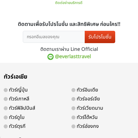
รับโปรโมชั่น
ติดตามเราผ่าน Line Official
@everlasttravel
ทัวร์เอเชีย
ทัวร์ญี่ปุ่น
ทัวร์อินเดีย
ทัวร์เกาหลี
ทัวร์จอร์เจีย
ทัวร์ฟิลิปปินส์
ทัวร์เวียดนาม
ทัวร์ดูไบ
ทัวร์ไต้หวัน
ทัวร์มองโกเลียใน สงกรานต์ 2569 ทุ่งห
ทัวร์ตุรกี
ทัวร์ฮ่องกง
พุคังปาสือ ขี่อฐชมทะเลทราย อุทยานหุบเ