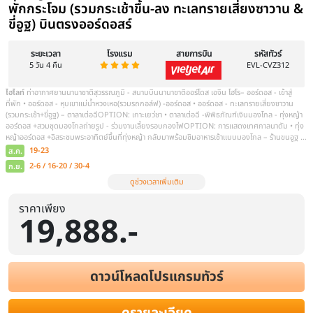
ทัวร์มองโกเลียใน สงกรานต์ 2569 ฮูฮอต
ฮาตา ทุ่งหญ้าออร์ดอส ทะเลทรายเซี่ย
ราคาเพียง
19,888.-
อู่ลานมู่หลุน 6 วัน 5 คืน (พักกระโจม ใส
รูป) รวมกระเช้าขึ้น-ลง ทะเลทรายเสี่ยงซ
ดาวน์โหลดโปรแกรมทัวร์
ระยะเวลา
โรงแรม
สายการบิน
6 วัน 5 คืน