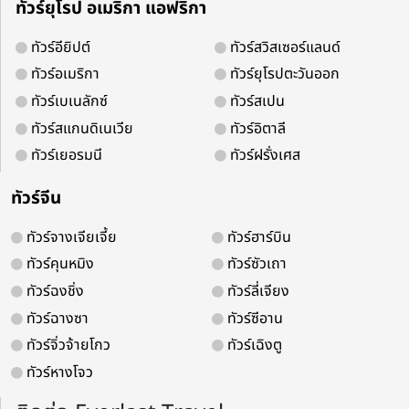
คืน (พักโรงแรม ระดับ 4 ดาว)
ทัวร์ยุโรป อเมริกา แอฟริกา
ทัวร์อียิปต์
ทัวร์สวิสเซอร์แลนด์
ระยะเวลา
โรงแรม
สายการบิน
ทัวร์อเมริกา
ทัวร์ยุโรปตะวันออก
6 วัน 5 คืน
ทัวร์เบเนลักซ์
ทัวร์สเปน
ทัวร์สแกนดิเนเวีย
ทัวร์อิตาลี
ไฮไลท์
Day 1: ท่าอากาศยานนานาชาติสุวรรณภูมิ – สนามบินนานาชาติออร์
ดอส) | Day 2: เมืองอวี้หลิน - อุทยานหุบเขาคลื่น - ภูเขาสายรุ้ง | Day
ทัวร์เยอรมนี
ทัวร์ฝรั่งเศส
ท่องเที่ยวเจงกิสข่าน - ทำเนียบพระอวตารอูหลาน – ทะเลสาบอูลานมู่หลุน -
เครื่องเงิน - ทุ่งหญ้าออร์ดอส - พิธีต้อนรับแขกสไตล์มองโกล - สวมใส่
ทัวร์จีน
กิจกรรมเทศกาลนาดัม - พักกระโจมชาวมองโกล | Day 5: ร้านขนอูฐ –
ทัวร์จางเจียเจี้ย
ทัวร์ฮาร์บิน
เลียเมิ่งเลี่ยง - เนินทรายเสี่ยงซาวาน (รวมกระเช้า) -
ส.ค.
9-14 / 14-19 / 23-28 / 28-2
ทัวร์คุนหมิง
ทัวร์ซัวเถา
ก.ย.
4-9 / 6-11 / 11-16 / 13-18 / 18-23 / 20-25 / 25-30 / 27-2
ทัวร์ฉงชิ่ง
ทัวร์ลี่เจียง
ดูช่วงเวลาเพิ่มเติม
ทัวร์ฉางซา
ทัวร์ซีอาน
ทัวร์จิ่วจ้ายโกว
ทัวร์เฉิงตู
ทัวร์หางโจว