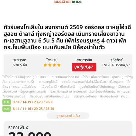
ทัวร์มองโกลเลียใน สงกรานต์ 2569 ออร
ราคาเพียง
หุบเขาแม่น้ำหวงเหอ ทะเลทรายเสี่ยงซาว