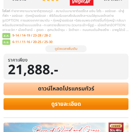
เล่นรอบกองไฟ | Day 3: ชมพระอาทิตย์ขึ้นที่ทุ่งหญ้าออร์ดอส – ทะเลท
เสี่ยงซาวาน – ขึ้นกระเช้าสู่ยอดเนินทราย – ขี่อูฐท่องผืนทราย – เมืองต้
ภูเขาไฟ – สวมใส่ชุดอวกาศ – อุทยานภูเขาไฟอูลันดา – เขตฉาหยูโฮ่วฉี | D
มองโกเลีย – เมืองฮูฮอต – วัดต้าเจา – ถนนโบราณไซซ่าง – เมืองตาลาฉี |
ลาน – สวนวัฒนธรรมมองโกลหยวนหลิว – ทะเลสาบอูลาน – เขตท่
ส.ค.
9-14 / 14-19 / 23-28 / 28-2
ก.ย.
6-11 / 11-16 / 20-25 / 25-30
ดูช่วงเวลาเพิ่มเติม
ราคาเพียง
21,888.-
ดาวน์โหลดโปรแกรมทัวร์
ดูรายละเอียด