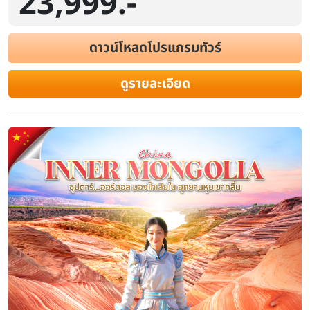
23,999.-
(พักเกอร์ 1 คืน) รวมค่าขี่อูฐ ทะเลทราย
ดาวน์โหลดโปรแกรมทัวร์
ระยะเวลา
โรงแรม
สายการบิน
5 วัน 4 คืน
ดูรายละเอียด
ไฮไลท์
Day 1: สนามบินสุวรรณภูมิ – สนามบินออร์ดอส – เมืองออร์ดอส 
เหอ – เมืองออร์ดอส – น้ำพุคังปาสือ | Day 3: ร้านค้าเครื่องเงินพื้นเมือ
รอบกองไฟ | Day 4: ชมพระอาทิตย์ขึ้นที่ทุ่งหญ้าออร์ดอส – ทะเลทรายเ
เมืองออร์ดอส | Day 5: ร้านสินค้าพื้นเมืองจากอูฐ – เขตท่องเที่ยวเจงก
หลาน – อิเค่อาโอเป่า – ถนนคนเดินคังปาสือ – สนามบินออร์ดอส – สนาม
ส.ค.
19-23
ก.ย.
2-6 / 16-20 / 30-4
ดูช่วงเวลาเพิ่มเติม