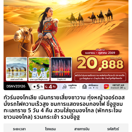
ทัวร์มองโกเลียใน สงกรานต์ 2569 ออร์
ฮูฮอต ต้าลาฉี ทุ่งหญ้าออร์ดอส เนินทรา
ทะเลสาบอูลาน 6 วัน 5 คืน (พักโรงแรมห
กระโจมพื้นเมือง แบบทันสมัย มีห้องน้ำใ